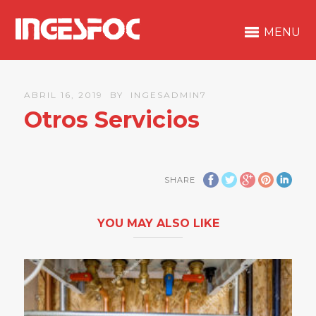
MENU
ABRIL 16, 2019
BY
INGESADMIN7
Otros Servicios
SHARE
YOU MAY ALSO LIKE