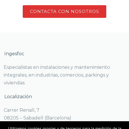
CONTACTA CON NOSOTROS
Ingesfoc
Especialistas en instalaciones y mantenimiento
integrales, en industrias, comercios, parkings y
viviendas.
Localización
Carrer Renall, 7
08205 – Sabadell (Barcelona)
Telf./Fax +34 93 665 36 39
Utilizamos cookies propias y de terceros para la medición de la