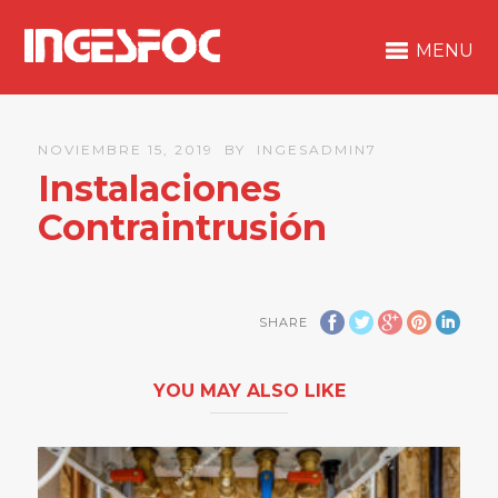
MENU
NOVIEMBRE 15, 2019
BY
INGESADMIN7
Instalaciones
Contraintrusión
SHARE
YOU MAY ALSO LIKE